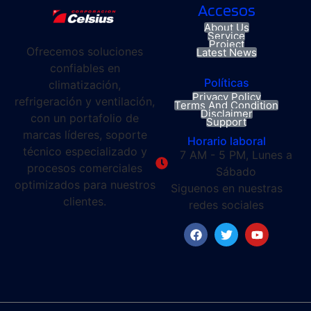
Accesos
About Us
Service
Project
Ofrecemos soluciones
Latest News
confiables en
Políticas
climatización,
Privacy Policy
refrigeración y ventilación,
Terms And Condition
Disclaimer
con un portafolio de
Support
marcas líderes, soporte
Horario laboral
técnico especializado y
7 AM - 5 PM, Lunes a
procesos comerciales
Sábado
optimizados para nuestros
Siguenos en nuestras
clientes.
redes sociales