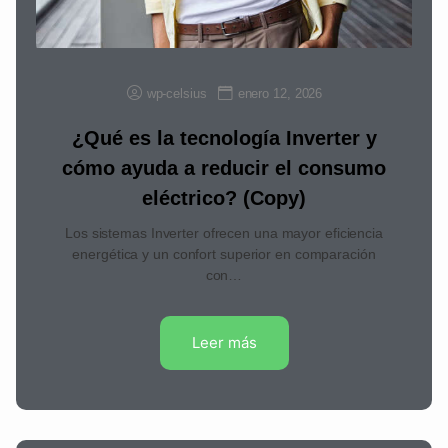
wp-celsius
enero 12, 2026
¿Qué es la tecnología Inverter y
cómo ayuda a reducir el consumo
eléctrico? (Copy)
Los sistemas Inverter ofrecen una mayor eficiencia
energética y un confort superior en comparación
con…
Leer más