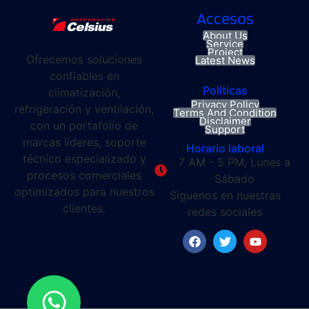
Accesos
About Us
Service
Project
Ofrecemos soluciones
Latest News
confiables en
Políticas
climatización,
Privacy Policy
refrigeración y ventilación,
Terms And Condition
Disclaimer
con un portafolio de
Support
marcas líderes, soporte
Horario laboral
técnico especializado y
7 AM - 5 PM, Lunes a
procesos comerciales
Sábado
optimizados para nuestros
Siguenos en nuestras
clientes.
redes sociales