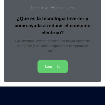
wp-celsius
enero 12, 2026
¿Qué es la tecnología Inverter y
cómo ayuda a reducir el consumo
eléctrico?
Los sistemas Inverter ofrecen una mayor eficiencia
energética y un confort superior en comparación
con…
Leer más