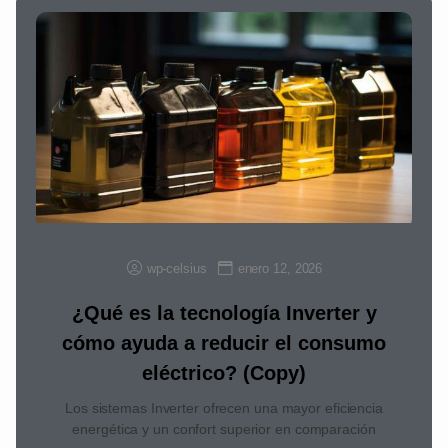
wp-celsius
enero 12, 2026
¿Qué es la tecnología Inverter y
cómo ayuda a reducir el consumo
eléctrico? (Copy)
Los sistemas Inverter ofrecen una mayor eficiencia
energética y un confort superior en comparación