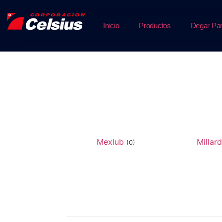
Inicio
Productos
Degar Par
Mexlub
Millar
(0)