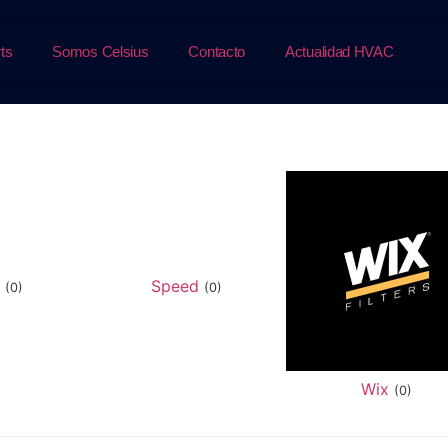
ts
Somos Celsius
Contacto
Actualidad HVAC
d
Speed
(0)
(0)
Wix
(0)