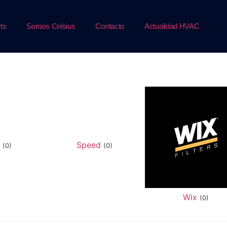
ts
Somos Celsius
Contacto
Actualidad HVAC
d
Speed
(0)
(0)
Wix
(0)