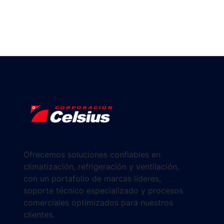
Ofrecemos soluciones confiables en
climatización, refrigeración y ventilación,
con un portafolio de marcas líderes,
soporte técnico especializado y procesos
comerciales optimizados para nuestros
clientes.