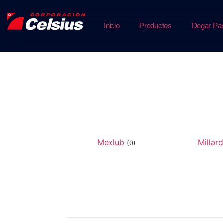
Inicio
Productos
Degar Par
Mexlub
Millar
(0)