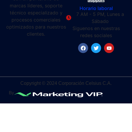
Support
marcas líderes, soporte
Horario laboral
técnico especializado y
7 AM - 5 PM, Lunes a
procesos comerciales
Sábado
optimizados para nuestros
Siguenos en nuestras
clientes.
redes sociales
Copyright © 2024 Corporación Celsius C.A.
By