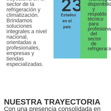
23
+
sector de la
disponibili
y
refrigeración y
respaldo
climatización.
Estados
técnico
Brindamos
en el
para
soluciones
país
profesiona
integrales a nivel
del
nacional,
sector
orientadas a
de
profesionales,
refrigerac
empresas y
tiendas
especializadas.
NUESTRA TRAYECTORIA
Con una presencia consolidada en