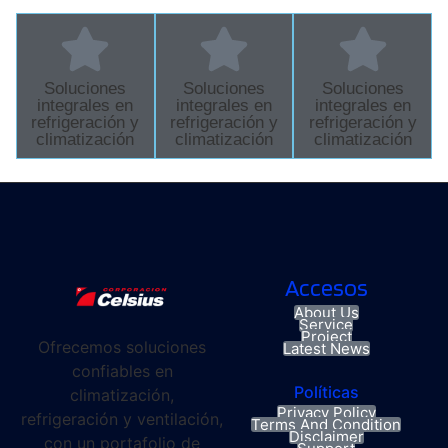
Soluciones
Soluciones
Soluciones
integrales en
integrales en
integrales en
refrigeración y
refrigeración y
refrigeración y
climatización
climatización
climatización
Accesos
About Us
Service
Project
Ofrecemos soluciones
Latest News
confiables en
Políticas
climatización,
Privacy Policy
refrigeración y ventilación,
Terms And Condition
Disclaimer
con un portafolio de