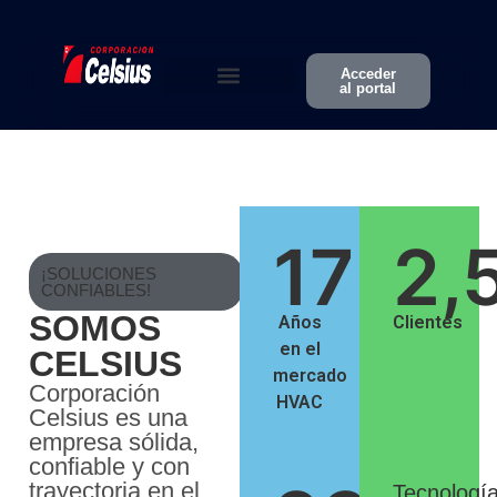
Acceder
al portal
Somos Celsius
Actualidad HVAC
17
+
2,
¡SOLUCIONES
CONFIABLES!
SOMOS
Años
Clientes
en el
CELSIUS
mercado
Corporación
HVAC
Celsius es una
empresa sólida,
confiable y con
trayectoria en el
Tecnología