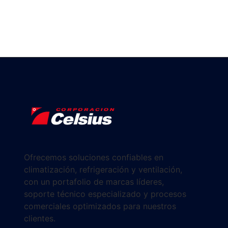
Ofrecemos soluciones confiables en
climatización, refrigeración y ventilación,
con un portafolio de marcas líderes,
soporte técnico especializado y procesos
comerciales optimizados para nuestros
clientes.