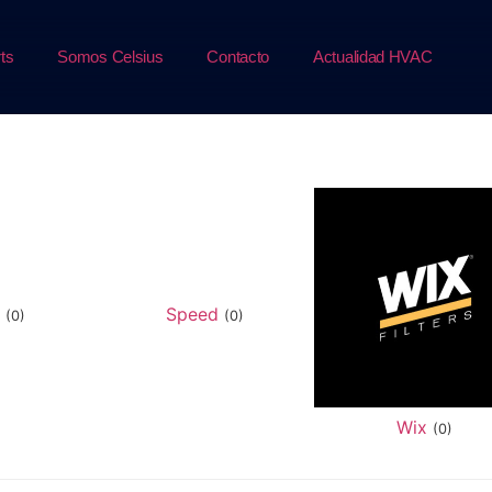
ts
Somos Celsius
Contacto
Actualidad HVAC
d
Speed
(0)
(0)
Wix
(0)