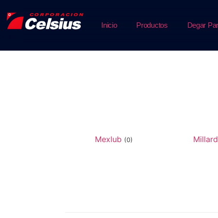
Inicio
Productos
Degar Par
Mexlub
Millar
(0)