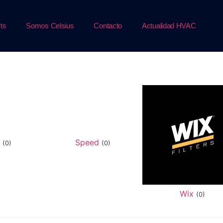
ts
Somos Celsius
Contacto
Actualidad HVAC
d
Speed
(0)
(0)
Wix
(0)