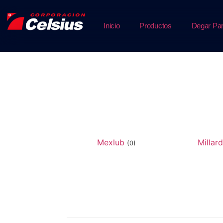
Inicio
Productos
Degar Par
Mexlub
Millar
(0)