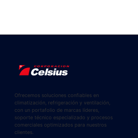
Ofrecemos soluciones confiables en
climatización, refrigeración y ventilación,
con un portafolio de marcas líderes,
soporte técnico especializado y procesos
comerciales optimizados para nuestros
clientes.