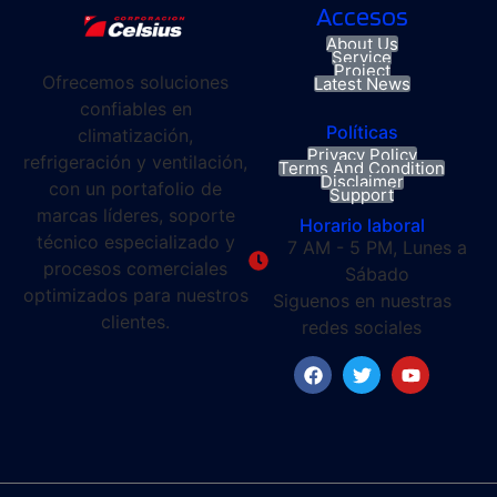
Accesos
About Us
Service
Project
Ofrecemos soluciones
Latest News
confiables en
Políticas
climatización,
Privacy Policy
refrigeración y ventilación,
Terms And Condition
Disclaimer
con un portafolio de
Support
marcas líderes, soporte
Horario laboral
técnico especializado y
7 AM - 5 PM, Lunes a
procesos comerciales
Sábado
optimizados para nuestros
Siguenos en nuestras
clientes.
redes sociales