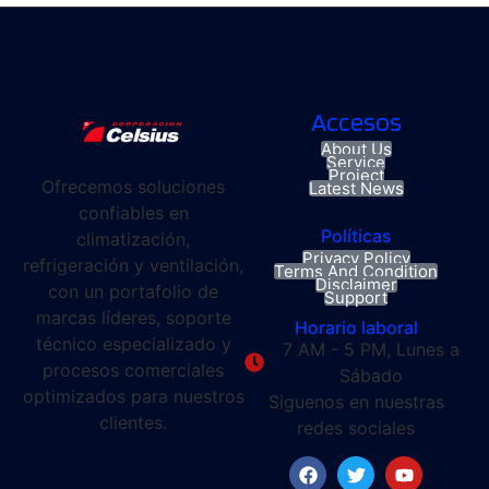
Accesos
About Us
Service
Project
Ofrecemos soluciones
Latest News
confiables en
Políticas
climatización,
Privacy Policy
refrigeración y ventilación,
Terms And Condition
Disclaimer
con un portafolio de
Support
marcas líderes, soporte
Horario laboral
técnico especializado y
7 AM - 5 PM, Lunes a
procesos comerciales
Sábado
optimizados para nuestros
Siguenos en nuestras
clientes.
redes sociales